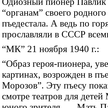
Одиозный пионер Павлик
“органам” своего родного 
пъедестала. А ведь по го
прославляли в СССР всем
“МК” 21 ноября 1940 г.:
“Образ героя-пионера, уве
картинах, возрожден в пъ
Морозов”. Эту пъесу пока
смотре театров для детей
юного зрителя. … Мать П